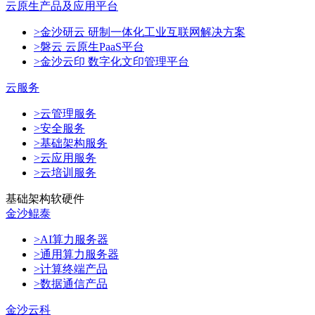
云原生产品及应用平台
>金沙研云 研制一体化工业互联网解决方案
>磐云 云原生PaaS平台
>金沙云印 数字化文印管理平台
云服务
>云管理服务
>安全服务
>基础架构服务
>云应用服务
>云培训服务
基础架构软硬件
金沙鲲泰
>AI算力服务器
>通用算力服务器
>计算终端产品
>数据通信产品
金沙云科