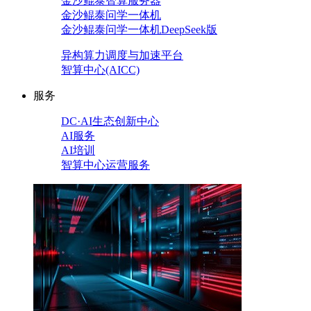
金沙鲲泰智算服务器
金沙鲲泰问学一体机
金沙鲲泰问学一体机DeepSeek版
异构算力调度与加速平台
智算中心(AICC)
服务
DC·AI生态创新中心
AI服务
AI培训
智算中心运营服务