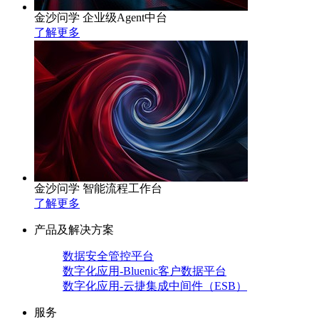
金沙问学 企业级Agent中台
了解更多
金沙问学 智能流程工作台
了解更多
产品及解决方案
数据安全管控平台
数字化应用-Bluenic客户数据平台
数字化应用-云捷集成中间件（ESB）
服务